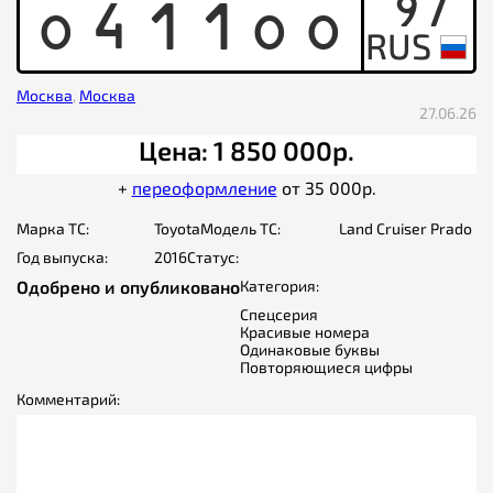
97
O
4
1
1
O
O
Москва
,
Москва
27.06.26
Цена: 1 850 000р.
+
переоформление
от 35 000р.
Марка ТС:
Toyota
Модель ТС:
Land Cruiser Prado
Год выпуска:
2016
Статус:
Одобрено и опубликовано
Категория:
Спецсерия
Красивые номера
Одинаковые буквы
Повторяющиеся цифры
Комментарий: