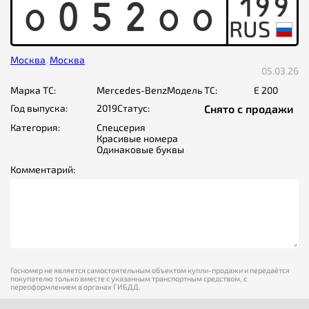
199
O
0
5
2
O
O
Москва
,
Москва
05.03.26
Марка ТС:
Mercedes-Benz
Модель ТС:
E 200
Год выпуска:
2019
Статус:
Снято с продажи
Категория:
Спецсерия
Красивые номера
Одинаковые буквы
Комментарий:
Госномер не является самостоятельным объектом купли-продажи и передаётся
покупателю только вместе с указанным транспортным средством, с
переоформлением в органах ГИБДД.