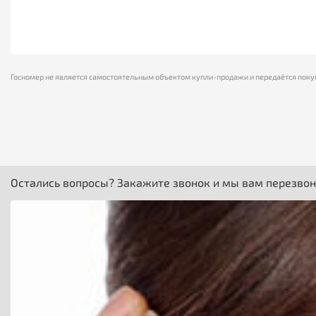
Госномер не является самостоятельным объектом купли-продажи и передаётся поку
Остались вопросы? Закажите звонок и мы вам перезво