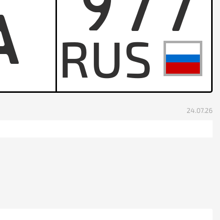
977
A
24.07.26