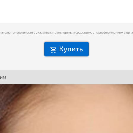
пателю только вместе с указанным транспортным средством, с переоформлением в орг
Купить
ним