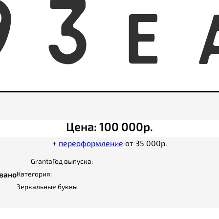
9
3
E
Цена: 100 000р.
+
переоформление
от 35 000р.
Granta
Год выпуска:
вано
Категория:
Зеркальные буквы