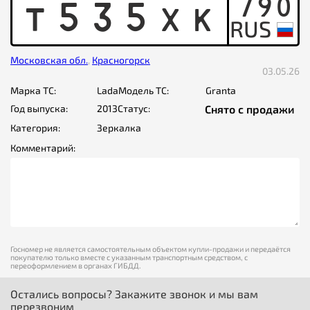
790
T
5
3
5
X
K
Московская обл.
,
Красногорск
03.05.26
Марка ТС:
Lada
Модель ТС:
Granta
Год выпуска:
2013
Статус:
Снято с продажи
Категория:
Зеркалка
Комментарий:
Госномер не является самостоятельным объектом купли-продажи и передаётся
покупателю только вместе с указанным транспортным средством, с
переоформлением в органах ГИБДД.
Остались вопросы? Закажите звонок и мы вам
перезвоним