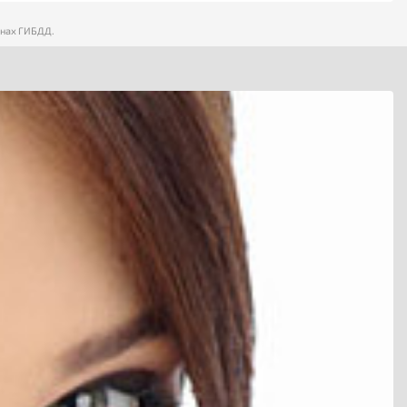
анах ГИБДД.