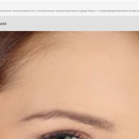
пателю только вместе с указанным транспортным средством, с переоформлением в орг
ним