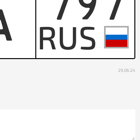
797
A
29.06.24