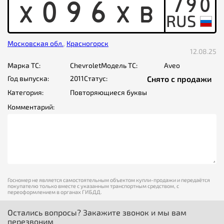
790
X
0
9
6
X
B
Московская обл.
,
Красногорск
12.08.25
Марка ТС:
Chevrolet
Модель ТС:
Aveo
Год выпуска:
2011
Статус:
Снято с продажи
Категория:
Повторяющиеся буквы
Комментарий:
Госномер не является самостоятельным объектом купли-продажи и передаётся
покупателю только вместе с указанным транспортным средством, с
переоформлением в органах ГИБДД.
Остались вопросы? Закажите звонок и мы вам
перезвоним