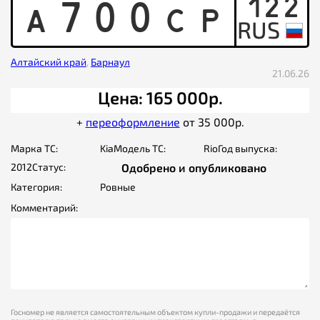
122
A
7
0
0
C
P
Алтайский край
,
Барнаул
21.06.26
Цена: 165 000р.
+
переоформление
от 35 000р.
Марка ТС:
Kia
Модель ТС:
Rio
Год выпуска:
2012
Статус:
Одобрено и опубликовано
Категория:
Ровные
Комментарий:
Госномер не является самостоятельным объектом купли-продажи и передаётся