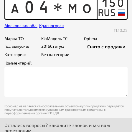
150
A
0
4
M
O
*
Московская обл.
,
Красногорск
11.10.25
Марка ТС:
Kia
Модель ТС:
Optima
Год выпуска:
2016
Статус:
Снято с продажи
Категория:
Без категории
Комментарий:
Госномер не является самостоятельным объектом купли-продажи и передаётся
покупателю только вместе с указанным транспортным средством, с
переоформлением в органах ГИБДД.
Остались вопросы? Закажите звонок и мы вам
перезвоним