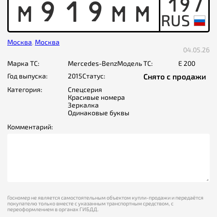
197
M
9
1
9
M
M
Москва
,
Москва
04.05.26
Марка ТС:
Mercedes-Benz
Модель ТС:
E 200
Год выпуска:
2015
Статус:
Снято с продажи
Категория:
Спецсерия
Красивые номера
Зеркалка
Одинаковые буквы
Комментарий:
Госномер не является самостоятельным объектом купли-продажи и передаётся
покупателю только вместе с указанным транспортным средством, с
переоформлением в органах ГИБДД.