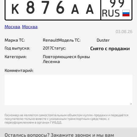
99
K
8
7
6
A
A
Москва
,
Москва
03.08.26
Марка ТС:
Renault
Модель ТС:
Duster
Год выпуска:
2017
Статус:
Снято с продажи
Категория:
Повторяющиеся буквы
Лесенка
Комментарий:
Госномер не является самостоятельным объектом купли-продажи и передаётся
покупателю только вместе с указанным транспортным средством, с
переоформлением в органах ГИБДД.
Остались вопросы? Закажите звонок и мы вам