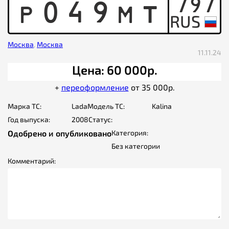
797
P
0
4
9
M
T
Москва
,
Москва
11.11.24
Цена: 60 000р.
+
переоформление
от 35 000р.
Марка ТС:
Lada
Модель ТС:
Kalina
Год выпуска:
2008
Статус:
Одобрено и опубликовано
Категория:
Без категории
Комментарий: