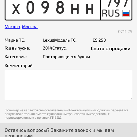
797
X
0
9
8
H
H
Москва
,
Москва
07.11.25
Марка ТС:
Lexus
Модель ТС:
ES 250
Год выпуска:
2014
Статус:
Снято с продажи
Категория:
Повторяющиеся буквы
Комментарий:
Госномер не является самостоятельным объектом купли-продажи и передаётся
покупателю только вместе с указанным транспортным средством, с
переоформлением в органах ГИБДД.
Остались вопросы? Закажите звонок и мы вам
перезвоним