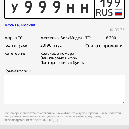
199
Y
9
9
9
H
H
Москва
,
Москва
14.09.25
Марка ТС:
Mercedes-Benz
Модель ТС:
E 200
Год выпуска:
2019
Статус:
Снято с продажи
Категория:
Красивые номера
Одинаковые цифры
Повторяющиеся буквы
Комментарий:
Госномер не является самостоятельным объектом купли-продажи и передаётся
покупателю только вместе с указанным транспортным средством, с
переоформлением в органах ГИБДД.