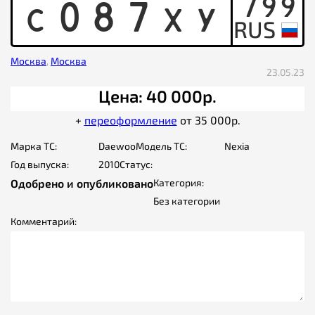
799
C
0
8
7
X
Y
Москва
,
Москва
23.05.23
Цена: 40 000р.
+
переоформление
от 35 000р.
Марка ТС:
Daewoo
Модель ТС:
Nexia
Год выпуска:
2010
Статус:
Одобрено и опубликовано
Категория:
Без категории
Комментарий: