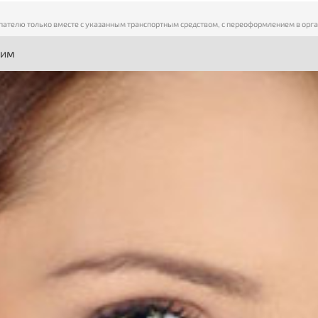
пателю только вместе с указанным транспортным средством, с переоформлением в орг
ним