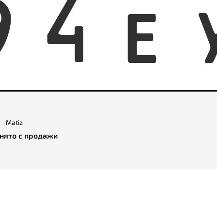
9
4
E
Matiz
нято с продажи