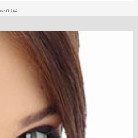
анах ГИБДД.