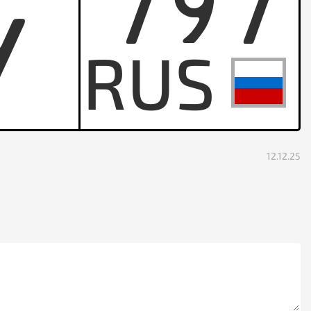
797
Y
12.12.25