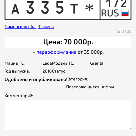
172
A
3
3
5
T
*
Тюменская обл.
,
Тюмень
12.07.26
Цена: 70 000р.
+
переоформление
от 35 000р.
Марка ТС:
Lada
Модель ТС:
Granta
Год выпуска:
2018
Статус:
Одобрено и опубликовано
Категория:
Повторяющиеся цифры
Комментарий: